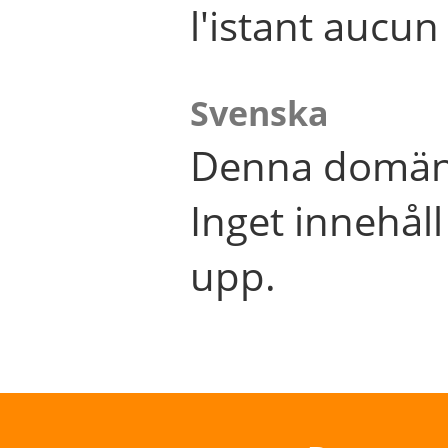
l'istant aucu
Svenska
Denna domän 
Inget innehål
upp.